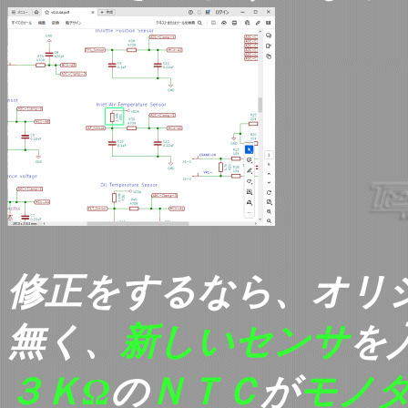
修正をするなら、オリ
無く、
新しいセンサ
を
３ＫΩ
の
ＮＴＣ
が
モノ