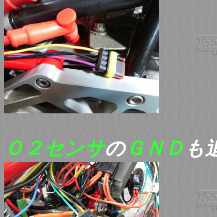
Ｏ２センサ
の
ＧＮＤ
も