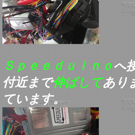
Ｓｐｅｅｄｕｉｎｏ
へ
付近まで
伸ばして
あり
ています。