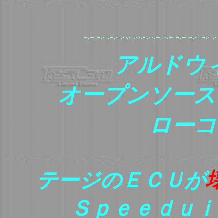
アルドウ
オープンソース
ローコ
テージのＥＣＵが
Ｓｐｅｅｄｕｉ