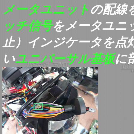
メータユニット
の配線
ッチ信号
を
メータユニ
止）インジケータを点
い
ユニバーサル基板
に