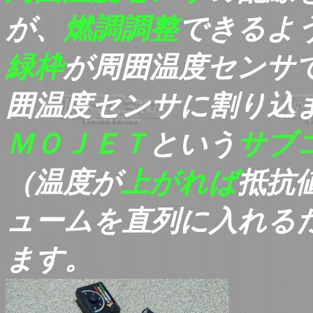
が、
燃調調整
できるよ
緑枠
が
周囲
温度センサ
囲
温度センサに割り込
ＭＯＪＥＴ
という
サブ
（温度が
上がれば
抵抗
ュームを直列に入れる
ます。