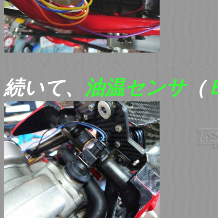
続いて、
油温センサ
（