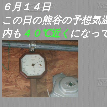
６月１４日
この日の熊谷の予想気
内も
４０℃近く
になっ