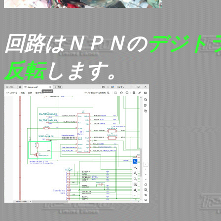
回路はＮＰＮの
デジト
反転
します。