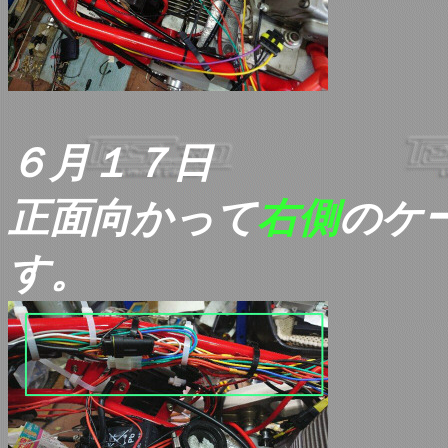
６月１７日
正面向かって
右側
のケ
す。