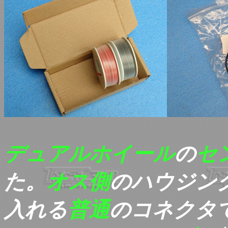
デュアルホイール
の
セ
た。
オス側
のハウジン
入れる
普通
のコネクタ