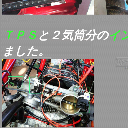
ＴＰＳ
と２気筒分の
イ
ました。