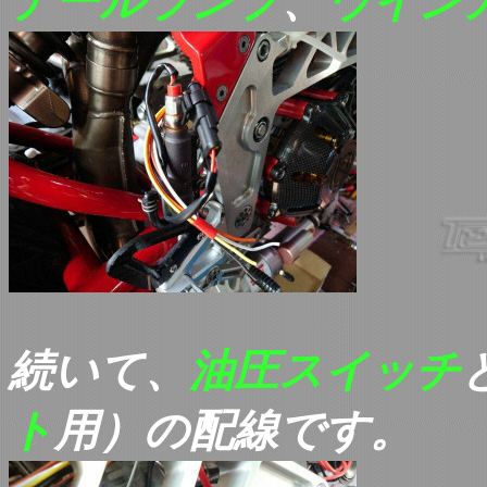
テールランプ
、
ウイン
続いて、
油圧スイッチ
ト
用）の配線です
。