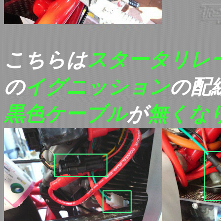
こちらは
スタータリレ
の
イグニッション
の配
黒色ケーブル
が
無くな